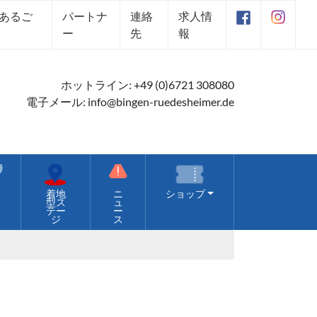
あるご
パートナ
連絡
求人情
ー
先
報
ホットライン:
+49 (0)6721 308080
電子メール:
info@bingen-ruedesheimer.de
価
着地
ニ
ショップ
格
型ス
ュ
テー
ー
ジ
ス