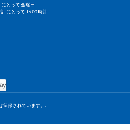
 にとって 金曜日
 時計 にとって 16.00 時計
の権利は留保されています。.