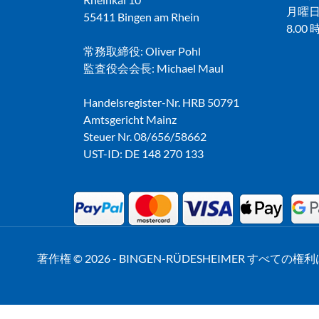
月曜日
55411 Bingen am Rhein
8.00
常務取締役: Oliver Pohl
監査役会会長: Michael Maul
Handelsregister-Nr. HRB 50791
Amtsgericht Mainz
Steuer Nr. 08/656/58662
UST-ID: DE 148 270 133
著作権 © 2026 - BINGEN-RÜDESHEIMER すべて