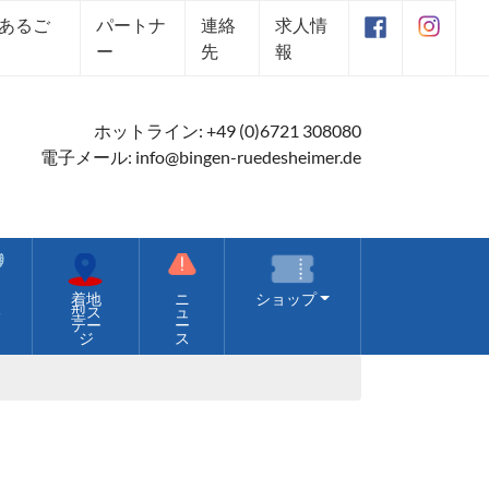
あるご
パートナ
連絡
求人情
ー
先
報
ホットライン:
+49 (0)6721 308080
電子メール:
info@bingen-ruedesheimer.de
価
着地
ニ
ショップ
格
型ス
ュ
テー
ー
ジ
ス