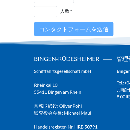
人数 *
BINGEN-RÜDESHEIMER
管理
Schifffahrtsgesellschaft mbH
Binge
Tel.: 
Rheinkai 10
月曜日
55411 Bingen am Rhein
8.00
常務取締役: Oliver Pohl
監査役会会長: Michael Maul
Handelsregister-Nr. HRB 50791