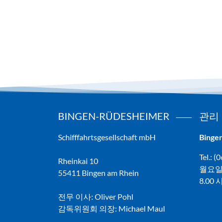
BINGEN-RÜDESHEIMER
관리
Schifffahrtsgesellschaft mbH
Binge
Tel.: 
Rheinkai 10
월요일
55411 Bingen am Rhein
8.00
전무 이사: Oliver Pohl
감독위원회 의장: Michael Maul