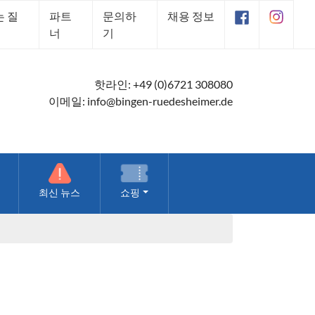
는 질
파트
문의하
채용 정보
너
기
핫라인:
+49 (0)6721 308080
이메일:
info@bingen-ruedesheimer.de
최신 뉴스
쇼핑