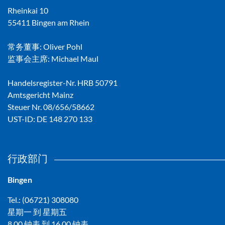
Rheinkai 10
55411 Bingen am Rhein
常务董事: Oliver Pohl
监事会主席: Michael Maul
Handelsregister-Nr. HRB 50791
Amtsgericht Mainz
Steuer Nr. 08/656/58662
UST-ID: DE 148 270 133
行政部门
Bingen
Tel.: (06721) 308080
星期一 到 星期五
8.00 钟表 到 16.00 钟表