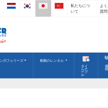
私たちにつ
よく
いて
質問
ン川フェリーズ
船舶のレンタル
タイ
ムテ
ーブ
ル