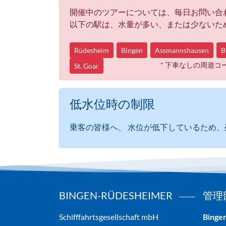
開催中のツアーについては、毎日お問い合
以下の駅は、水量が多い、または少ないた
Rüdesheim
Bingen
Assmannshausen
B
* 下車なしの周遊コ
St. Goar
低水位時の制限
乗客の皆様へ、 水位が低下しているため
BINGEN-RÜDESHEIMER
管理
Schifffahrtsgesellschaft mbH
Binge