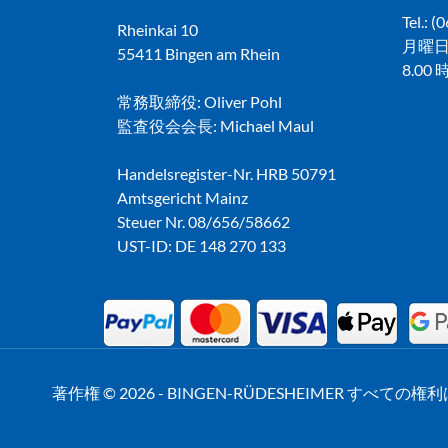
Tel.: 
Rheinkai 10
月曜日
55411 Bingen am Rhein
8.00
常務取締役: Oliver Pohl
監査役会会長: Michael Maul
Handelsregister-Nr. HRB 50791
Amtsgericht Mainz
Steuer Nr. 08/656/58662
UST-ID: DE 148 270 133
著作権 © 2026 - BINGEN-RÜDESHEIMER すべて