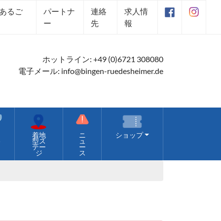
あるご
パートナ
連絡
求人情
ー
先
報
ホットライン:
+49 (0)6721 308080
電子メール:
info@bingen-ruedesheimer.de
価
着地
ニ
ショップ
格
型ス
ュ
テー
ー
ジ
ス