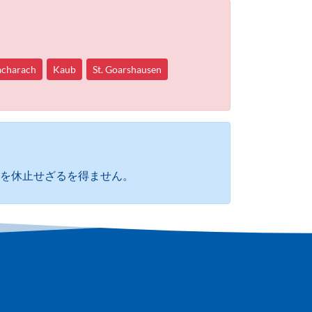
acharach
Kaub
St. Goarshausen
航を休止せざるを得ません。