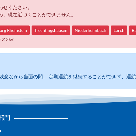
わせください。
め、現在近づくことができません。
urg Rheinstein
Trechtingshausen
Niederheimbach
Lorch
B
ースのみ
、残念ながら当面の間、 定期運航を継続することができず、運
部門
n